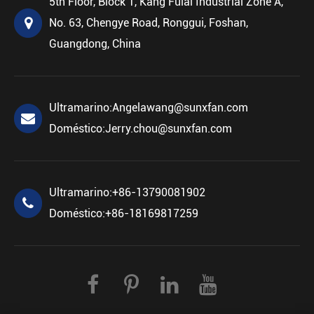
5th Floor, Block 1, Kang Fulai Industrial Zone A,
No. 63, Chengye Road, Ronggui, Foshan,
Guangdong, China
Ultramarino:
Angelawang@sunxfan.com
Doméstico:
Jerry.chou@sunxfan.com
Ultramarino:
+86-13790081902
Doméstico:
+86-18169817259