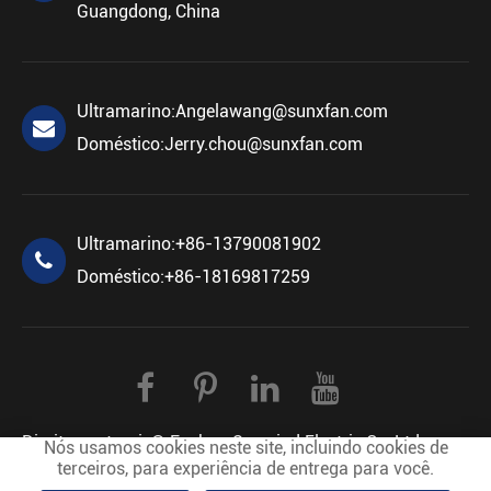
Guangdong, China
Ultramarino:
Angelawang@sunxfan.com
Doméstico:
Jerry.chou@sunxfan.com
Ultramarino:
+86-13790081902
Doméstico:
+86-18169817259
Direitos autorais©
Foshan Sunwind Electric Co.,Ltd.
Nós usamos cookies neste site, incluindo cookies de
terceiros, para experiência de entrega para você.
Todos os direitos reservados.