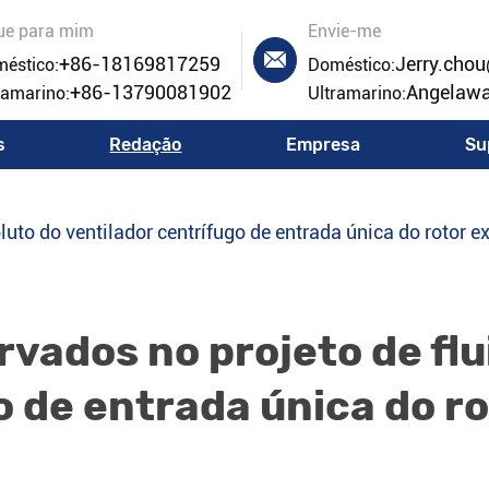
ue para mim
Envie-me

+86-18169817259
Jerry.cho
éstico:
Doméstico:
+86-13790081902
Angelaw
ramarino:
Ultramarino:
s
Redação
Empresa
Su
luto do ventilador centrífugo de entrada única do rotor 
vados no projeto de flu
o de entrada única do r