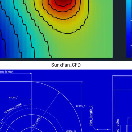
SunxFan_CFD