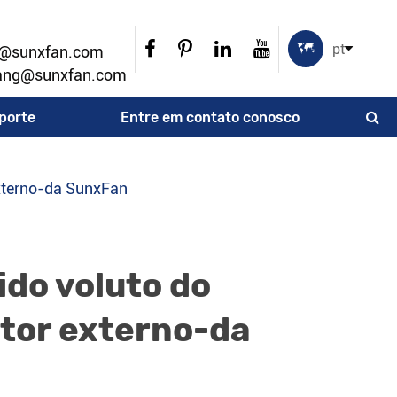

pt
u@sunxfan.com
ang@sunxfan.com
porte
Entre em contato conosco
externo-da SunxFan
ido voluto do
otor externo-da