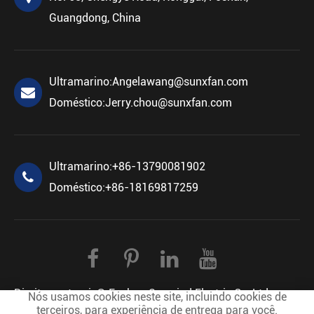
Guangdong, China
Ultramarino:
Angelawang@sunxfan.com
Doméstico:
Jerry.chou@sunxfan.com
Ultramarino:
+86-13790081902
Doméstico:
+86-18169817259
Direitos autorais©
Foshan Sunwind Electric Co.,Ltd.
Nós usamos cookies neste site, incluindo cookies de
terceiros, para experiência de entrega para você.