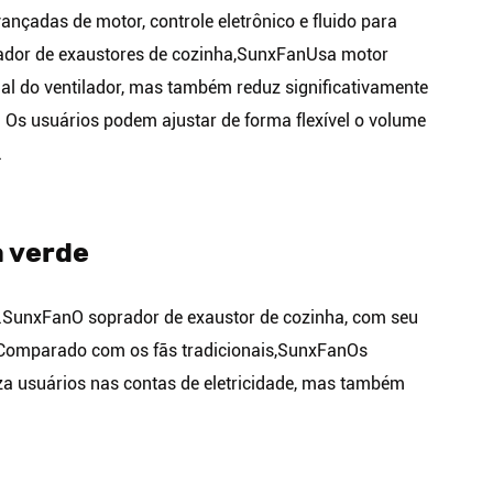
çadas de motor, controle eletrônico e fluido para
ador de exaustores de cozinha,
SunxFan
Usa motor
al do ventilador, mas também reduz significativamente
 Os usuários podem ajustar de forma flexível o volume
.
a verde
.
SunxFan
O soprador de exaustor de cozinha, com seu
Comparado com os fãs tradicionais,
SunxFan
Os
a usuários nas contas de eletricidade, mas também