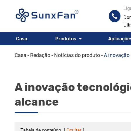
Lig

Dom
Ult
Casa
Produtos
Aplicaçõe
Casa
Redação
Notícias do produto
A inovação
A inovação tecnológ
alcance
Tabela de conteúdo
[
Ocultar
]