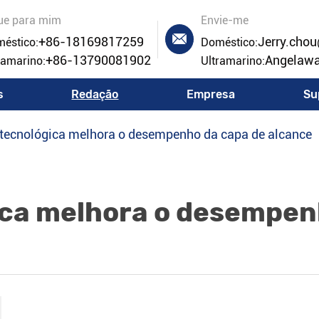
ue para mim
Envie-me

+86-18169817259
Jerry.cho
éstico:
Doméstico:
+86-13790081902
Angelaw
ramarino:
Ultramarino:
s
Redação
Empresa
Su
 tecnológica melhora o desempenho da capa de alcance
ica melhora o desempen