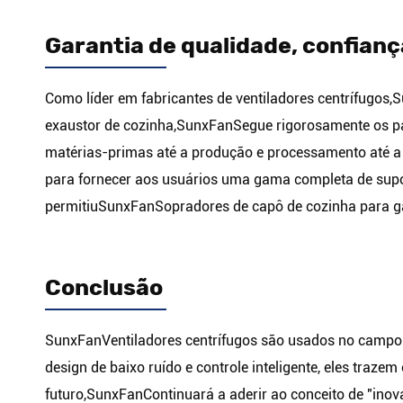
Garantia de qualidade, confian
Como líder em fabricantes de ventiladores centrífugos,
S
exaustor de cozinha,
SunxFan
Segue rigorosamente os pa
matérias-primas até a produção e processamento até 
para fornecer aos usuários uma gama completa de suport
permitiu
SunxFan
Sopradores de capô de cozinha para g
Conclusão
SunxFan
Ventiladores centrífugos são usados no campo
design de baixo ruído e controle inteligente, eles traz
futuro,
SunxFan
Continuará a aderir ao conceito de "inov