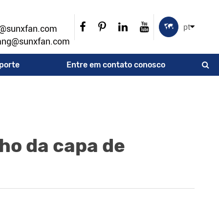

pt
u@sunxfan.com
ang@sunxfan.com
porte
Entre em contato conosco
ho da capa de