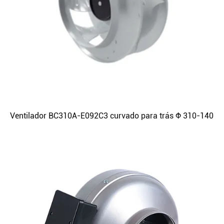
Ventilador BC310A-E092C3 curvado para trás Φ 310-140