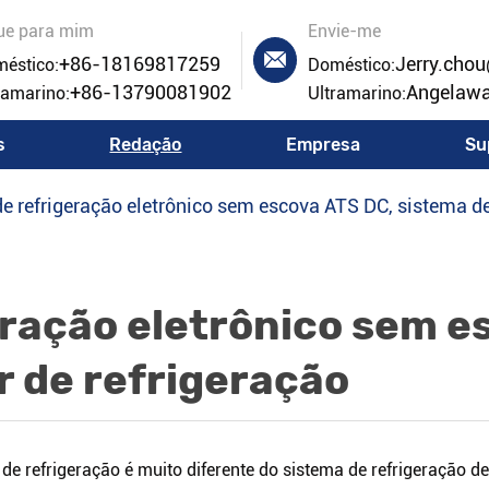
ue para mim
Envie-me

+86-18169817259
Jerry.cho
éstico:
Doméstico:
+86-13790081902
Angelaw
ramarino:
Ultramarino:
s
Redação
Empresa
Su
de refrigeração eletrônico sem escova ATS DC, sistema de
eração eletrônico sem e
r de refrigeração
 de refrigeração é muito diferente do sistema de refrigeração d