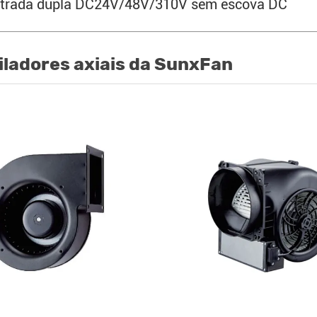
 entrada dupla DC24V/48V/310V sem escova DC
iladores axiais da SunxFan