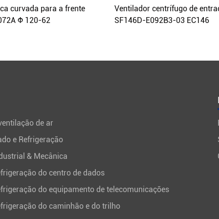
ca curvada para a frente
Ventilador centrífugo de entr
72A Φ 120-62
SF146D-E092B3-03 EC146
entilação de ar
ado e Refrigeração
dustrial & Mecânica
frigeração do centro de dados
efrigeração do equipamento de telecomunicações
frigeração do caminhão e do trilho