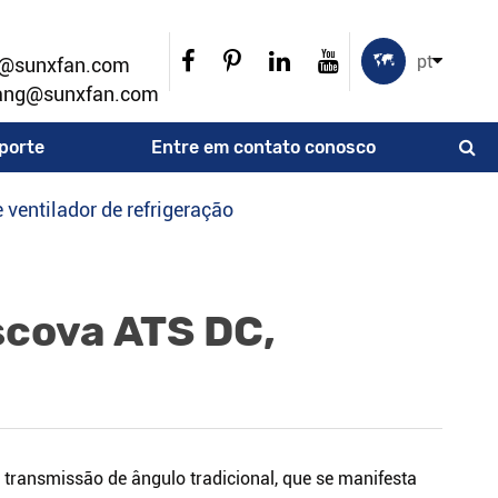

pt
u@sunxfan.com
ang@sunxfan.com
porte
Entre em contato conosco
 ventilador de refrigeração
scova ATS DC,
e transmissão de ângulo tradicional, que se manifesta