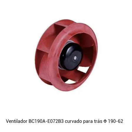
Ventilador BC190A-E072B3 curvado para trás Φ 190-62